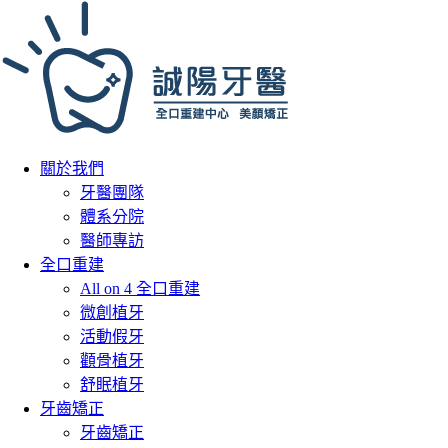
關於我們
牙醫團隊
體系分院
醫師專訪
全口重建
All on 4 全口重建
微創植牙
活動假牙
顴骨植牙
舒眠植牙
牙齒矯正
牙齒矯正