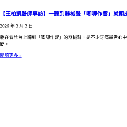
【王柏凱醫師專訪】一聽到器械聲「唧唧作響」就頭皮發
2026 年 3 月 3 日
躺在看診台上聽到「唧唧作響」的器械聲，是不少牙痛患者心中
間。
閱讀更多 »