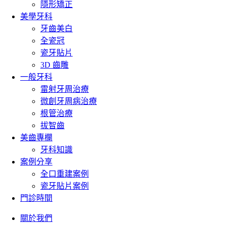
隱形矯正
美學牙科
牙齒美白
全瓷冠
瓷牙貼片
3D 齒雕
一般牙科
雷射牙周治療
微創牙周病治療
根管治療
拔智齒
美齒專欄
牙科知識
案例分享
全口重建案例
瓷牙貼片案例
門診時間
關於我們