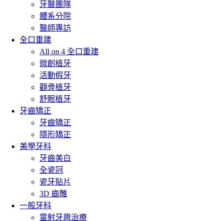
牙醫團隊
體系分院
醫師專訪
全口重建
All on 4 全口重建
微創植牙
活動假牙
顴骨植牙
舒眠植牙
牙齒矯正
牙齒矯正
隱形矯正
美學牙科
牙齒美白
全瓷冠
瓷牙貼片
3D 齒雕
一般牙科
雷射牙周治療