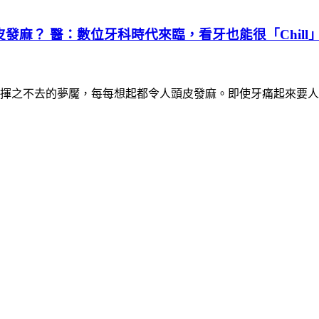
麻？ 醫：數位牙科時代來臨，看牙也能很「Chill
揮之不去的夢魘，每每想起都令人頭皮發麻。即使牙痛起來要人