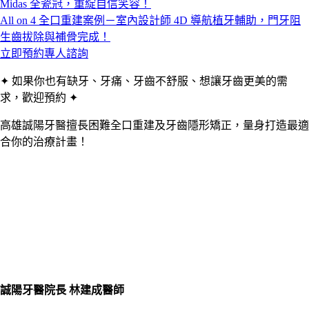
Midas 全瓷冠，重綻自信笑容！
All on 4 全口重建案例－室內設計師 4D 導航植牙輔助，門牙阻
生齒拔除與補骨完成！
立即預約專人諮詢
✦ 如果你也有缺牙、牙痛、牙齒不舒服、想讓牙齒更美的需
求，歡迎預約 ✦
高雄誠陽牙醫擅長困難全口重建及牙齒隱形矯正，量身打造最適
合你的治療計畫！
誠陽牙醫院長 林建成醫師