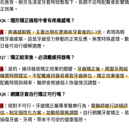
在進食、刷牙及清潔牙套時短暫取下，長期不足時配戴會影響矯
正效果。
Q6：隱形矯正過程中會有疼痛感嗎？
A
：
疼痛感較輕，主要出現在更換新牙套後的2-3天
，表現為輕
微牙齒痠脹，這是牙齒受力移動的正常反應，無需特殊處理，數
日後可自行緩解適應。
Q7：矯正結束後，必須戴維持器嗎？
A
：
是的，維持器是矯正效果的關鍵。
牙齒矯正後，周圍牙周組
織需時間穩定，不配戴維持器易導致牙齒移位、矯正效果復發。
配戴時間與頻率，醫師會根據個人恢復情況調整。
Q8：網購牙套自行矯正可行嗎？
A
：
絕對不可行。牙齒矯正屬專業醫療行為，
需醫師進行詳細評
估、制定個性化方案，並動態跟進調整
。自行網購牙套矯正，易
損傷牙齒、牙周，帶來不可逆的健康風險。