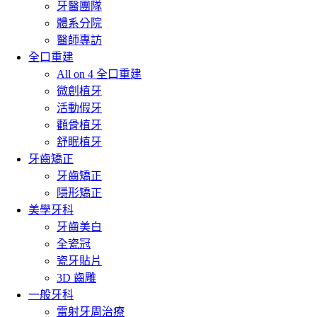
牙醫團隊
體系分院
醫師專訪
全口重建
All on 4 全口重建
微創植牙
活動假牙
顴骨植牙
舒眠植牙
牙齒矯正
牙齒矯正
隱形矯正
美學牙科
牙齒美白
全瓷冠
瓷牙貼片
3D 齒雕
一般牙科
雷射牙周治療