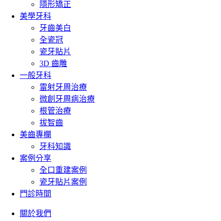
隱形矯正
美學牙科
牙齒美白
全瓷冠
瓷牙貼片
3D 齒雕
一般牙科
雷射牙周治療
微創牙周病治療
根管治療
拔智齒
美齒專欄
牙科知識
案例分享
全口重建案例
瓷牙貼片案例
門診時間
關於我們