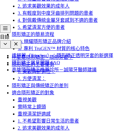
2. 追求美觀效果的成年人
3. 有輕度到中度牙齒排列問題的患者
4. 對佩戴傳統金屬牙套感到不適的患者
5. 希望清潔方便的患者
隱形矯正的簡易流程
目錄
Spark 精耀隱形矯正品牌介紹
🦷 專利 TruGEN™ 材質的核心特色
透舒麗（Trioclear）：隱形矯正透明牙套的新選擇
什麼是隱形矯正、隱形牙套？
隱形矯正常見問題 FAQ
隱形矯正的主要優勢
高雄隱形矯正推薦診所－誠陽牙醫師建議
1. 美觀與舒適性：
2. 方便清潔：
隱形矯正與傳統矯正的差別
適合隱形矯正的對象
重視美觀
需時常上鏡頭
重視清潔舒適感
1. 不希望影響日常生活的患者
2. 追求美觀效果的成年人