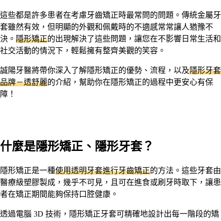
這些都是許多患者在考慮牙齒矯正時最常問的問題。傳統金屬牙
套雖然有效，但明顯的外觀和佩戴時的不適感常常讓人猶豫不
決。
隱形矯正
的出現解決了這些問題，讓您在不影響日常生活和
社交活動的情況下，輕鬆擁有整齊美觀的笑容。
誠陽牙醫將帶你深入了解隱形矯正的優勢、流程，以及
隱形牙套
品牌－透舒麗
的介紹，幫助你在隱形矯正的過程中更安心有保
障！
什麼是隱形矯正、隱形牙套？
隱形矯正是一種
使用透明牙套進行牙齒矯正
的方法。這些牙套由
醫療級塑膠製成，幾乎不可見，且可在進食或刷牙時取下，讓患
者在矯正期間能夠保持口腔健康。
透過電腦 3D 技術，隱形矯正牙套可精確地設計出每一階段的矯