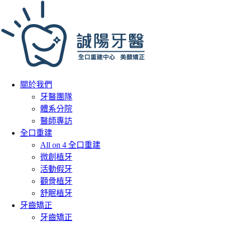
關於我們
牙醫團隊
體系分院
醫師專訪
全口重建
All on 4 全口重建
微創植牙
活動假牙
顴骨植牙
舒眠植牙
牙齒矯正
牙齒矯正