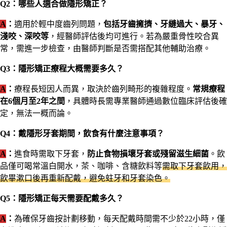
Q2：哪些人適合做隱形矯正？
A
：
適用於輕中度齒列問題，
包括牙齒擁擠、牙縫過大、暴牙、
淺咬、深咬等
，經醫師評估後均可進行。若為嚴重骨性咬合異
常，需進一步檢查，由醫師判斷是否需搭配其他輔助治療。
Q3：隱形矯正療程大概需要多久？
A
：
療程長短因人而異，取決於齒列畸形的複雜程度。
常規療程
在6個月至2年之間
，具體時長需專業醫師通過數位臨床評估後確
定，無法一概而論。
Q4：戴隱形牙套期間，飲食有什麼注意事項？
A
：
進食時需取下牙套，
防止食物損壞牙套或殘留滋生細菌
。飲
品僅可喝常溫白開水，茶、咖啡、含糖飲料等
需取下牙套飲用，
飲畢漱口後再重新配戴，避免蛀牙和牙套染色。
Q5：隱形矯正每天需要配戴多久？
A
：
為確保牙齒按計劃移動，每天配戴時間需不少於22小時，僅