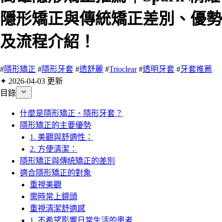
隱形矯正與傳統矯正差別、優勢
及流程介紹！
#
隱形矯正
#
隱形牙套
#
透舒麗
#
Trioclear
#
透明牙套
#
牙套推薦
✦ 2026-04-03 更新
目錄
什麼是隱形矯正、隱形牙套？
隱形矯正的主要優勢
1. 美觀與舒適性：
2. 方便清潔：
隱形矯正與傳統矯正的差別
適合隱形矯正的對象
重視美觀
需時常上鏡頭
重視清潔舒適感
1. 不希望影響日常生活的患者