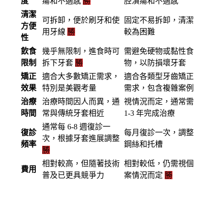
度
瘍和不適感
勝
腔潰瘍和不適感
清潔
可拆卸，便於刷牙和使
固定不易拆卸，清潔
方便
用牙線
勝
較為困難
性
飲食
幾乎無限制，進食時可
需避免硬物或黏性食
限制
拆下牙套
勝
物，以防損壞牙套
矯正
適合大多數矯正需求，
適合各類型牙齒矯正
效果
特別是美觀考量
需求，包含複雜案例
治療
治療時間因人而異，通
視情況而定，通常需
時間
常與傳統牙套相近
1-3 年完成治療
通常每 6-8 週復診一
復診
每月復診一次，調整
次，根據牙套進展調整
頻率
鋼絲和托槽
勝
相對較高，但隨著技術
相對較低，仍需視個
費用
普及已更具競爭力
案情況而定
勝