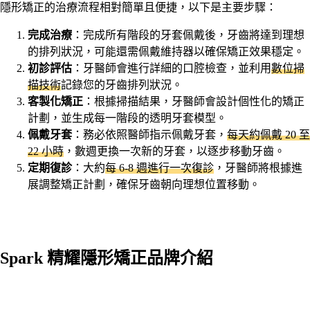
隱形矯正的治療流程相對簡單且便捷，以下是主要步驟：
完成治療
：完成所有階段的牙套佩戴後，牙齒將達到理想
的排列狀況，可能還需佩戴維持器以確保矯正效果穩定。
初診評估
：牙醫師會進行詳細的口腔檢查，並利用
數位掃
描技術
記錄您的牙齒排列狀況。
客製化矯正
：根據掃描結果，牙醫師會設計個性化的矯正
計劃，並生成每一階段的透明牙套模型。
佩戴牙套
：務必依照醫師指示佩戴牙套，
每天約佩戴 20 至
22 小時
，數週更換一次新的牙套，以逐步移動牙齒。
定期復診
：大約
每 6-8 週進行一次復診
，牙醫師將根據進
展調整矯正計劃，確保牙齒朝向理想位置移動。
Spark 精耀隱形矯正品牌介紹