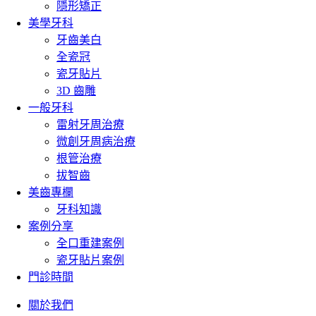
隱形矯正
美學牙科
牙齒美白
全瓷冠
瓷牙貼片
3D 齒雕
一般牙科
雷射牙周治療
微創牙周病治療
根管治療
拔智齒
美齒專欄
牙科知識
案例分享
全口重建案例
瓷牙貼片案例
門診時間
關於我們