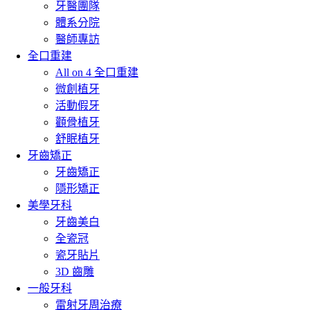
牙醫團隊
體系分院
醫師專訪
全口重建
All on 4 全口重建
微創植牙
活動假牙
顴骨植牙
舒眠植牙
牙齒矯正
牙齒矯正
隱形矯正
美學牙科
牙齒美白
全瓷冠
瓷牙貼片
3D 齒雕
一般牙科
雷射牙周治療