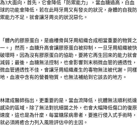
為3大面向，首先，它會降低「防禦能力」，當血糖過高，白血
球的功能會降低，若在此時牙周又有發炎的狀況，身體的自我防
禦能力不足，就會讓牙周炎的狀況惡化。
「體內的膠原蛋白，是齒槽骨與牙周組織合成相當重要的物質之
一。」然而，血糖升高會讓膠原蛋白被抑制，一旦牙周組織被快
破壞時，因為沒有膠原蛋白的協助，要將它再生回來的能力就會
減弱；最後，血糖無法控制，也會影響到末梢微血管的通透性，
微血管通透性不佳，會讓牙周組織產生的毒物無法被代謝。同樣
地，血液中含有的營養物質，也無法補給到它該去的地方。
林建成醫師指出，更重要的是，當血流降低，抗體無法順利抵達
感染的區域，除了無法對抗細菌之外，也會大幅降低傷口的復原
速度，這也是為什麼，每當糖尿病患者，要進行侵入式手術時，
就必須將癒合力列入風險評估中的主因。