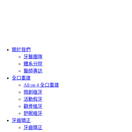
關於我們
牙醫團隊
體系分院
醫師專訪
全口重建
All on 4 全口重建
微創植牙
活動假牙
顴骨植牙
舒眠植牙
牙齒矯正
牙齒矯正