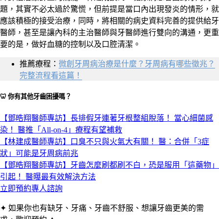
題，其實不必太過於驚慌，但前提是當口內出現發炎的情形，就
應該積極的接受治療，同時，將相關的病史資料完善的提供給牙
醫師，甚至是讓內科的主治醫師與牙醫師進行雙向的溝通，更重
要的是，做好血糖的控制以及口腔清潔。
推薦療程：
微創牙周病治療是什麼？牙周病有哪些徵兆？
完整流程看這篇！
🦷 你有其他牙齒困擾嗎？
【鄧晧翔醫師專訪】長排假牙連著牙根整組脫落！ 當心細菌感
染！ 醫推「All-on-4」療程有望補救
【林建成醫師專訪】口臭不只與火氣大有關！ 醫：合併「3症
狀」可能是牙周病前兆
【鄧晧翔醫師專訪】牙齒怎麼刷都刷不白，恐是服用「這藥物」
引起！ 醫曝最有效解決方法
立即預約專人諮詢
✦ 如果你也有缺牙、牙痛、牙齒不舒服、想讓牙齒更美的需