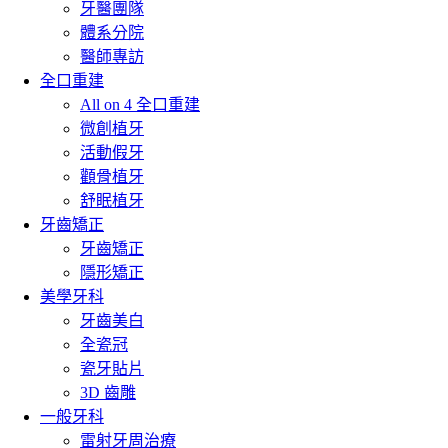
牙醫團隊
體系分院
醫師專訪
全口重建
All on 4 全口重建
微創植牙
活動假牙
顴骨植牙
舒眠植牙
牙齒矯正
牙齒矯正
隱形矯正
美學牙科
牙齒美白
全瓷冠
瓷牙貼片
3D 齒雕
一般牙科
雷射牙周治療