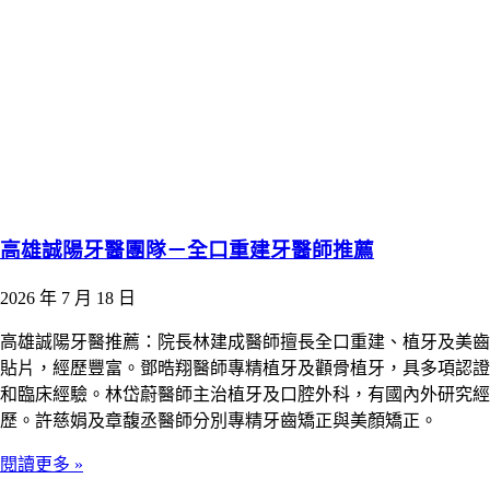
高雄誠陽牙醫團隊－全口重建牙醫師推薦
2026 年 7 月 18 日
高雄誠陽牙醫推薦：院長林建成醫師擅長全口重建、植牙及美齒
貼片，經歷豐富。鄧晧翔醫師專精植牙及顴骨植牙，具多項認證
和臨床經驗。林岱蔚醫師主治植牙及口腔外科，有國內外研究經
歷。許慈娟及章馥丞醫師分別專精牙齒矯正與美顏矯正。
閱讀更多 »