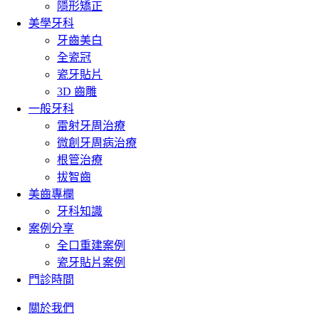
隱形矯正
美學牙科
牙齒美白
全瓷冠
瓷牙貼片
3D 齒雕
一般牙科
雷射牙周治療
微創牙周病治療
根管治療
拔智齒
美齒專欄
牙科知識
案例分享
全口重建案例
瓷牙貼片案例
門診時間
關於我們