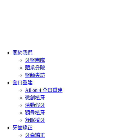
關於我們
牙醫團隊
體系分院
醫師專訪
全口重建
All on 4 全口重建
微創植牙
活動假牙
顴骨植牙
舒眠植牙
牙齒矯正
牙齒矯正