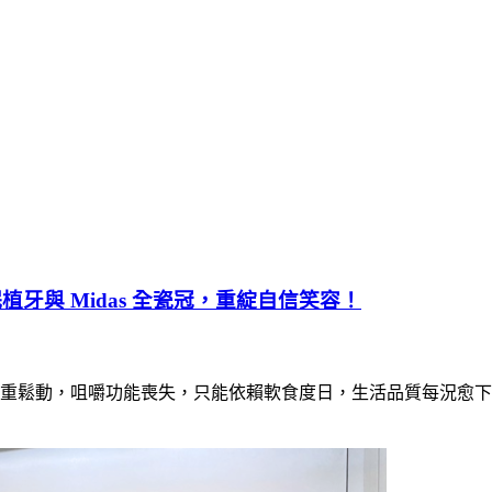
眠植牙與 Midas 全瓷冠，重綻自信笑容！
重鬆動，咀嚼功能喪失，只能依賴軟食度日，生活品質每況愈下