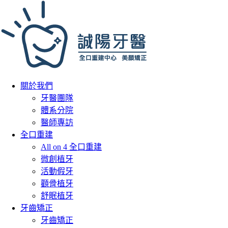
關於我們
牙醫團隊
體系分院
醫師專訪
全口重建
All on 4 全口重建
微創植牙
活動假牙
顴骨植牙
舒眠植牙
牙齒矯正
牙齒矯正