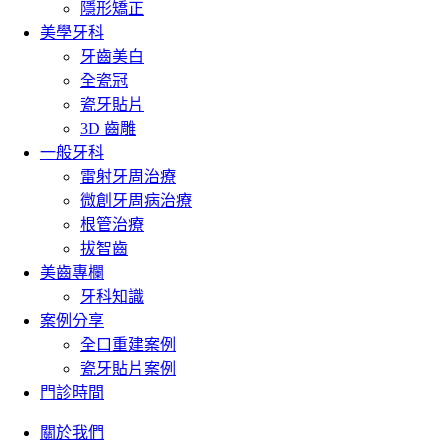
隱形矯正
美學牙科
牙齒美白
全瓷冠
瓷牙貼片
3D 齒雕
一般牙科
雷射牙周治療
微創牙周病治療
根管治療
拔智齒
美齒專欄
牙科知識
案例分享
全口重建案例
瓷牙貼片案例
門診時間
關於我們