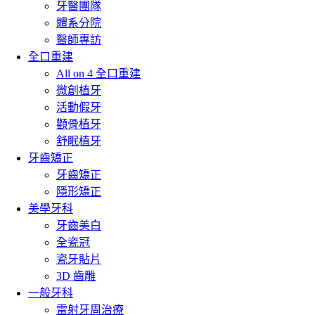
牙醫團隊
體系分院
醫師專訪
全口重建
All on 4 全口重建
微創植牙
活動假牙
顴骨植牙
舒眠植牙
牙齒矯正
牙齒矯正
隱形矯正
美學牙科
牙齒美白
全瓷冠
瓷牙貼片
3D 齒雕
一般牙科
雷射牙周治療