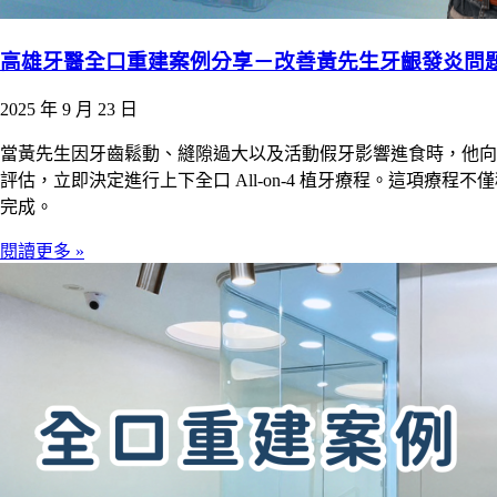
高雄牙醫全口重建案例分享－改善黃先生牙齦發炎問
2025 年 9 月 23 日
當黃先生因牙齒鬆動、縫隙過大以及活動假牙影響進食時，他向
評估，立即決定進行上下全口 All-on-4 植牙療程。這項
完成。
閱讀更多 »