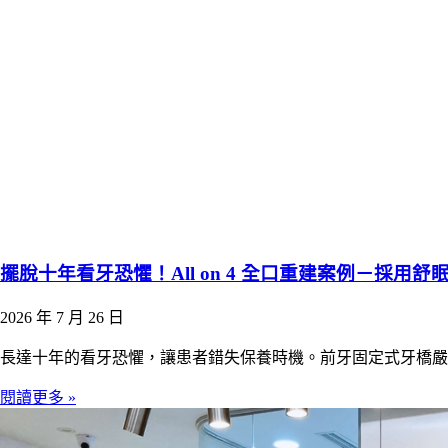
擺脫十年看牙恐懼！All on 4 全口重建案例－採用舒
2026 年 7 月 26 日
長達十年的看牙恐懼，讓患者錯失保養時機。前牙固定式牙橋嚴
閱讀更多 »