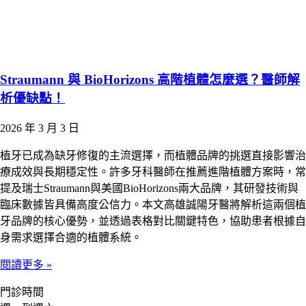
Straumann 與 BioHorizons 高階植體怎麼選？醫師解
析優缺點！
2026 年 3 月 3 日
植牙已成為缺牙修復的主流選擇，而植體品牌的挑選直接影響治
療成效與長期穩定性。許多牙科醫師在推薦進階植體方案時，常
提及瑞士Straumann與美國BioHorizons兩大品牌，其研發技術與
臨床數據皆具備高度公信力。本文高雄誠陽牙醫將解析這兩個植
牙品牌的核心優勢，並透過表格對比關鍵特色，協助患者根據自
身需求選擇合適的植體系統。
閱讀更多 »
門診時間