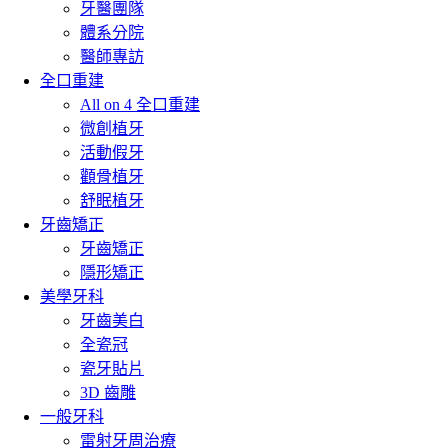
牙醫團隊
體系分院
醫師專訪
全口重建
All on 4 全口重建
微創植牙
活動假牙
顴骨植牙
舒眠植牙
牙齒矯正
牙齒矯正
隱形矯正
美學牙科
牙齒美白
全瓷冠
瓷牙貼片
3D 齒雕
一般牙科
雷射牙周治療