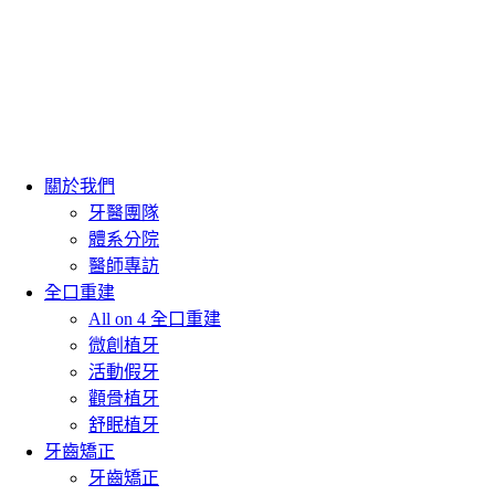
關於我們
牙醫團隊
體系分院
醫師專訪
全口重建
All on 4 全口重建
微創植牙
活動假牙
顴骨植牙
舒眠植牙
牙齒矯正
牙齒矯正