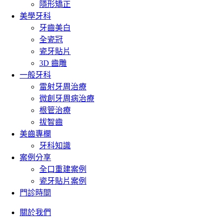
隱形矯正
美學牙科
牙齒美白
全瓷冠
瓷牙貼片
3D 齒雕
一般牙科
雷射牙周治療
微創牙周病治療
根管治療
拔智齒
美齒專欄
牙科知識
案例分享
全口重建案例
瓷牙貼片案例
門診時間
關於我們