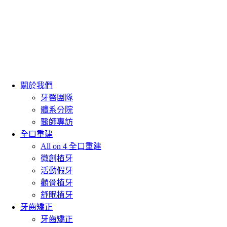
關於我們
牙醫團隊
體系分院
醫師專訪
全口重建
All on 4 全口重建
微創植牙
活動假牙
顴骨植牙
舒眠植牙
牙齒矯正
牙齒矯正