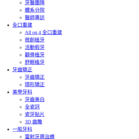
牙醫團隊
體系分院
醫師專訪
全口重建
All on 4 全口重建
微創植牙
活動假牙
顴骨植牙
舒眠植牙
牙齒矯正
牙齒矯正
隱形矯正
美學牙科
牙齒美白
全瓷冠
瓷牙貼片
3D 齒雕
一般牙科
雷射牙周治療