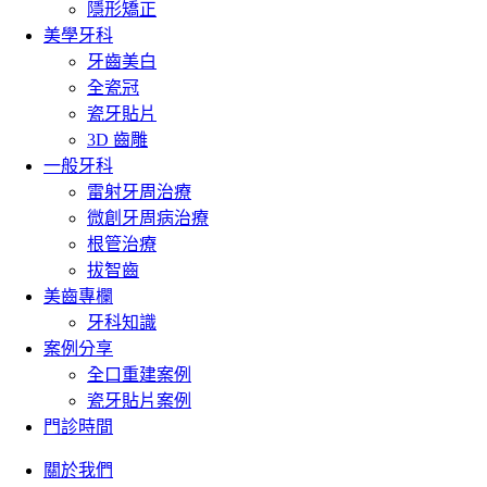
隱形矯正
美學牙科
牙齒美白
全瓷冠
瓷牙貼片
3D 齒雕
一般牙科
雷射牙周治療
微創牙周病治療
根管治療
拔智齒
美齒專欄
牙科知識
案例分享
全口重建案例
瓷牙貼片案例
門診時間
關於我們