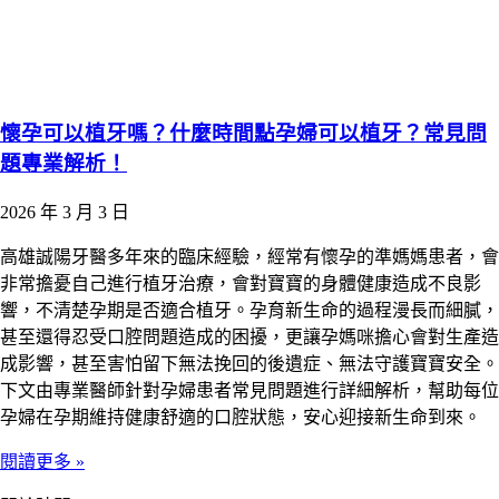
懷孕可以植牙嗎？什麼時間點孕婦可以植牙？常見問
題專業解析！
2026 年 3 月 3 日
高雄誠陽牙醫多年來的臨床經驗，經常有懷孕的準媽媽患者，會
非常擔憂自己進行植牙治療，會對寶寶的身體健康造成不良影
響，不清楚孕期是否適合植牙。孕育新生命的過程漫長而細膩，
甚至還得忍受口腔問題造成的困擾，更讓孕媽咪擔心會對生產造
成影響，甚至害怕留下無法挽回的後遺症、無法守護寶寶安全。
下文由專業醫師針對孕婦患者常見問題進行詳細解析，幫助每位
孕婦在孕期維持健康舒適的口腔狀態，安心迎接新生命到來。
閱讀更多 »