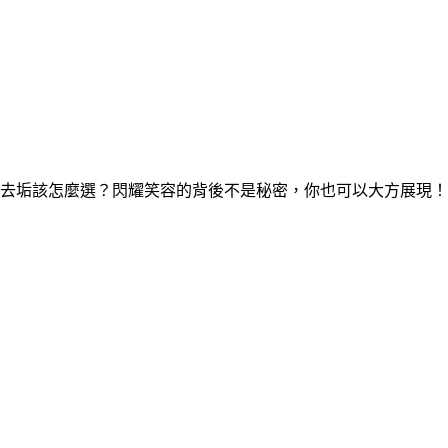
去垢該怎麼選？閃耀笑容的背後不是秘密，你也可以大方展現！