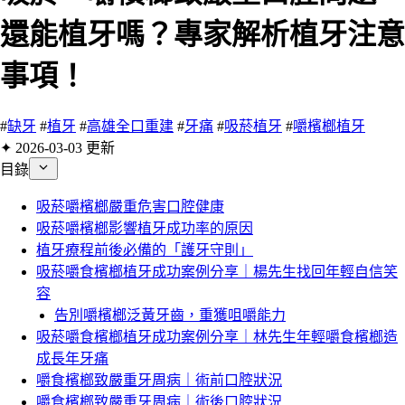
還能植牙嗎？專家解析植牙注意
事項！
#
缺牙
#
植牙
#
高雄全口重建
#
牙痛
#
吸菸植牙
#
嚼檳榔植牙
✦ 2026-03-03 更新
目錄
吸菸嚼檳榔嚴重危害口腔健康
吸菸嚼檳榔影響植牙成功率的原因
植牙療程前後必備的「護牙守則」
吸菸嚼食檳榔植牙成功案例分享｜楊先生找回年輕自信笑
容
告別嚼檳榔泛黃牙齒，重獲咀嚼能力
吸菸嚼食檳榔植牙成功案例分享｜林先生年輕嚼食檳榔造
成長年牙痛
嚼食檳榔致嚴重牙周病｜術前口腔狀況
嚼食檳榔致嚴重牙周病｜術後口腔狀況