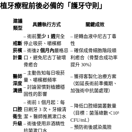
植牙療程前後必備的「護牙守則」
建議
具體執行方式
關鍵成效
類型
– 術前
至少 1 週
完全
– 逆轉血液中尼古丁毒
戒斷
停止吸菸、嚼檳榔
性
菸檳
– 術後
2 個月內
嚴格忌
– 確保成骨細胞階段順
計畫
口，避免尼古丁破壞
利癒合（骨整合成功率
骨癒合
提升 30%）
– 主動告知每日吸菸
醫師
– 獲得客製化治療方案
量、嚼檳榔頻率
深度
（如延長術前準備期、
– 討論習慣對植體穩
溝通
加強術中抗菌處理）
固性的影響
– 術前 1 個月起：每
– 降低口腔細菌叢數量
口腔
日刷牙 3 次 + 牙線清
（目標：菌落總數＜10⁵
衛生
潔 + 醫師推薦漱口水
CFU/mL）
升級
– 術後使用非酒精性
– 預防術後感染風險
抗菌漱口水