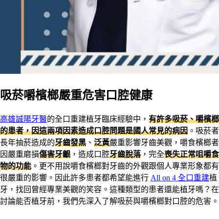
吸菸嚼檳榔嚴重危害口腔健康
高雄誠陽牙醫
的全口重建植牙臨床經驗中，
有許多吸菸、嚼檳榔
的患者，因這兩項因素造成口腔問題是國人常見的病因
。吸菸者
長年抽菸造成的
牙齒發黑
、
泛黃
嚴重影響牙齒美觀，嚼食檳榔者
因嚴重磨損
傷害牙齦
，造成口腔
牙齒脫落
，完全
喪失正常咀嚼食
物的功能
。更不用說嚼食檳榔對牙齒的外觀跟個人專業形象都有
很嚴重的影響。因此許多患者都希望能進行
All on 4 全口重建
植
牙，找回曾經專業美觀的笑容。這種類型的患者還能植牙嗎？在
討論能否植牙前，我們先深入了解吸菸與嚼檳榔對口腔的危害。​