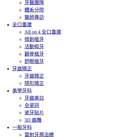
牙醫團隊
體系分院
醫師專訪
全口重建
All on 4 全口重建
微創植牙
活動假牙
顴骨植牙
舒眠植牙
牙齒矯正
牙齒矯正
隱形矯正
美學牙科
牙齒美白
全瓷冠
瓷牙貼片
3D 齒雕
一般牙科
雷射牙周治療