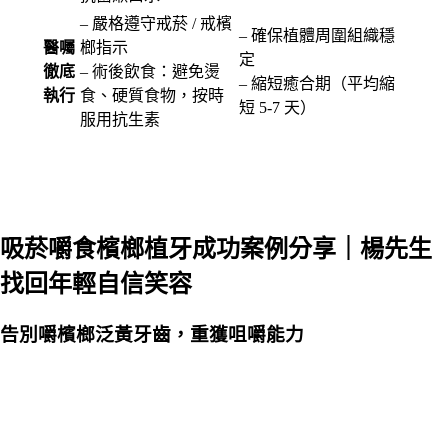
– 嚴格遵守戒菸 / 戒檳
– 確保植體周圍組織穩
醫囑
榔指示
定
徹底
– 術後飲食：避免燙
– 縮短癒合期（平均縮
執行
食、硬質食物，按時
短 5-7 天）
服用抗生素
吸菸嚼食檳榔植牙成功案例分享｜楊先生
找回年輕自信笑容
告別嚼檳榔泛黃牙齒，重獲咀嚼能力