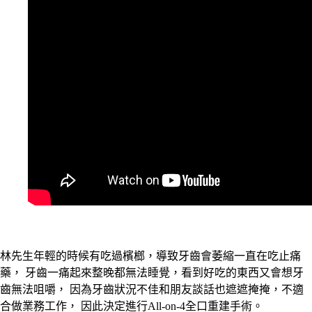
林先生年輕的時候有吃過檳榔，導致牙齒會萎縮一直在吃止痛
藥， 牙齒一痛起來整晚都無法睡覺，看到好吃的東西又會想牙
齒無法咀嚼， 因為牙齒狀況不佳和朋友談話也遮遮掩掩，不適
合做業務工作， 因此決定進行All-on-4全口重建手術。