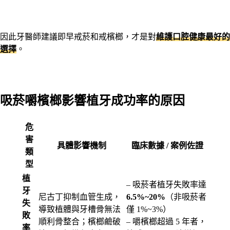
因此牙醫師建議即早戒菸和戒檳榔，才是對
維護口腔健康最好的
選擇
。
吸菸嚼檳榔影響植牙成功率的原因
危
害
具體影響機制
臨床數據 / 案例佐證
類
型
植
– 吸菸者植牙失敗率達
牙
尼古丁抑制血管生成，
6.5%~20%
（非吸菸者
失
導致植體與牙槽骨無法
僅 1%~3%）
敗
順利骨整合；檳榔鹼破
– 嚼檳榔超過 5 年者，
率