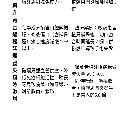
壞牙周組織免疫力。
植體周圍炎風險增加 3
飆
倍
升
癒
合
化學成分損害口腔微循
– 臨床案例：吸菸患者
過
環，術後傷口（含補骨
植牙補骨後，切口密
程
區）癒合速度減慢 50%
合時間延長 2 週，併
延
以上。
發感染導致手術失敗
遲
感
– 吸菸者植牙後邊緣骨
染
破壞牙齦血管供應，降
流失量增加 40%
風
低免疫細胞活性，助長
– 同時吸菸 + 嚼檳榔
險
牙周致病菌（如牙齦卟
者，植體周圍炎發生
激
啉單胞菌）繁殖。
率是常人的
5.8 倍
增