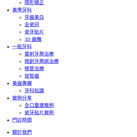
隱形矯正
美學牙科
牙齒美白
全瓷冠
瓷牙貼片
3D 齒雕
一般牙科
雷射牙周治療
微創牙周病治療
根管治療
拔智齒
美齒專欄
牙科知識
案例分享
全口重建案例
瓷牙貼片案例
門診時間
關於我們