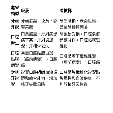
危害
吸菸
嚼檳榔
類型
牙齒
牙齒發黑、泛黃，影
牙齒磨損、表面粗糙，
外觀
響美觀
甚至牙釉質剝落
口臭嚴重，牙周病患
牙齦易受損，口腔潰瘍
口腔
病率高，牙周袋加
頻繁發作，口腔黏膜纖
衛生
深、牙槽骨丟失
維化
口腔
易患口腔黏膜白斑
口腔黏膜下纖維性變
黏膜
（癌前病變）、口腔
（癌前病變）、口腔癌
病變
癌
對植
影響口腔組織血液循
口腔黏膜纖維化影響黏
牙影
環和癒合能力，增加
膜彈性和血液供應，不
響
植牙失敗風險
利於植牙及恢復