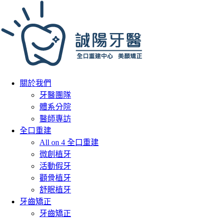
關於我們
牙醫團隊
體系分院
醫師專訪
全口重建
All on 4 全口重建
微創植牙
活動假牙
顴骨植牙
舒眠植牙
牙齒矯正
牙齒矯正