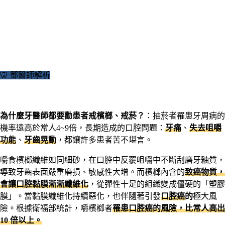
🦷 鄧醫師解析
為什麼牙醫師都要勸患者戒檳榔、
戒菸
？
：抽菸者罹患牙周病的
機率遠高於常人4~9倍，長期造成的口腔問題：
牙痛
、
失去咀嚼
功能
、
牙齒晃動
，都讓許多患者苦不堪言。
嚼食檳榔纖維如同細砂，在口腔中反覆咀嚼中不斷刮磨牙釉質，
導致牙齒表面嚴重磨損、敏感性大增。而檳榔內含的
致癌物質，
會讓口腔黏膜漸漸纖維化
，從彈性十足的組織變成僵硬的「塑膠
膜」。當黏膜纖維化持續惡化，也伴隨著引發
口腔癌
的
極大風
險。根據衛福部統計，嚼檳榔者
罹患口腔癌的風險，比常人高出
10 倍以上。