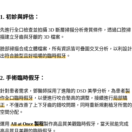
1. 初診與評估：
先進行全口檢查並拍攝 3D 斷層掃描分析骨質條件，透過口腔掃
描建立牙齒與牙齦的 3D 檔案。
臉部掃描合成立體檔案，所有資訊皆可疊圖交叉分析，以利設計
出
符合臉型且好咀嚼的臨時假牙
。
：
2. 手術臨時假牙
針對患者需求，鄧醫師採用了進階的 DSD 美學分析，為患者
製
作全口臨時假牙
，以便進行咬合墊高的調整，接續進行
局部矯
正
，不僅改善了上下牙齒的錯咬問題，同時重新規劃植牙所需的
空間分配。
運用
All at Once 製程
製作高品質美觀臨時假牙，當天就能完成
高品質且美觀的臨時假牙。