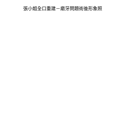
張小姐全口重建－磨牙問題術後形象照