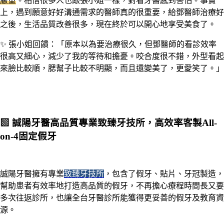
嚴重
。相信很多人也跟張小姐一樣，對看牙醫感到害怕。事實
上，遇到願意好好溝通需求的醫師真的很重要，給鄧醫師治療好
之後，生活品質改善很多，現在終於可以開心地享受美食了。
✨ 張小姐回饋：「原本以為要治療很久，但鄧醫師的看診效率
很高又細心，減少了我的等待和擔憂。咬合度很不錯，外型看起
來臉比較順，腮幫子比較不明顯，而且還變美了，更愛笑了。」
▧
誠陽牙醫高品質專業致臻牙技所，高效率客製All-
on-4固定假牙
誠陽牙醫擁有專業
致臻牙技所
，包含了假牙、貼片、牙冠製造，
幫助患者有效率地打造高品質的假牙，不再擔心療程時間長又要
多次往返診所，也讓全台牙醫診所能獲得更妥善的假牙及教育資
源。