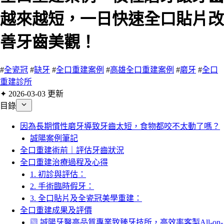
越來越短，一日快速全口貼片改
善牙齒美觀！
#
全瓷冠
#
缺牙
#
全口重建案例
#
高雄全口重建案例
#
磨牙
#
全口
重建診所
✦ 2026-03-03 更新
目錄
因為長期慣性磨牙導致牙齒太短，食物都咬不太動了嗎？
誠陽案例筆記
全口重建術前｜評估牙齒狀況
全口重建治療過程及心得
1. 初診與評估：
2. 手術臨時假牙：
3. 全口貼片及全瓷冠美學重建：
全口重建成果及評價
▧ 誠陽牙醫高品質專業致臻牙技所，高效率客製All-on-