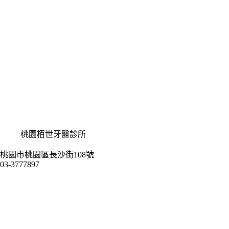
桃園栢世牙醫診所
桃園市桃園區長沙街108號
03-3777897