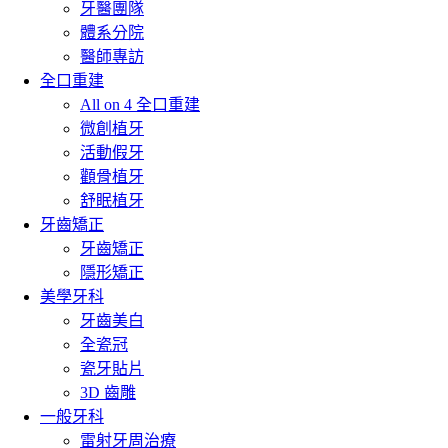
牙醫團隊
體系分院
醫師專訪
全口重建
All on 4 全口重建
微創植牙
活動假牙
顴骨植牙
舒眠植牙
牙齒矯正
牙齒矯正
隱形矯正
美學牙科
牙齒美白
全瓷冠
瓷牙貼片
3D 齒雕
一般牙科
雷射牙周治療