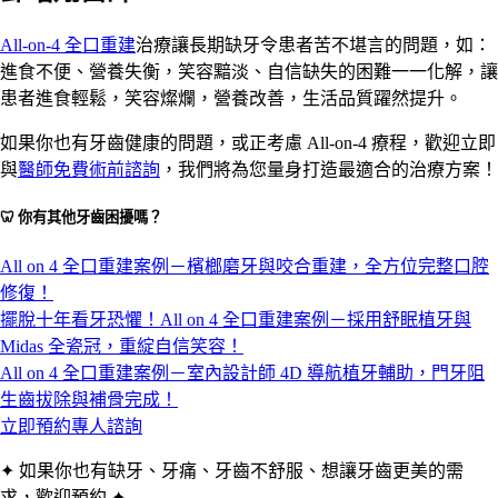
All-on-4 全口重建
治療讓長期缺牙令患者苦不堪言的問題，如：
進食不便、營養失衡，笑容黯淡、自信缺失的困難一一化解，讓
患者進食輕鬆，笑容燦爛，營養改善，生活品質躍然提升。
如果你也有牙齒健康的問題，或正考慮 All-on-4 療程，歡迎立即
與
醫師免費術前諮詢
，我們將為您量身打造最適合的治療方案！
🦷 你有其他牙齒困擾嗎？
All on 4 全口重建案例－檳榔磨牙與咬合重建，全方位完整口腔
修復！
擺脫十年看牙恐懼！All on 4 全口重建案例－採用舒眠植牙與
Midas 全瓷冠，重綻自信笑容！
All on 4 全口重建案例－室內設計師 4D 導航植牙輔助，門牙阻
生齒拔除與補骨完成！
立即預約專人諮詢
✦ 如果你也有缺牙、牙痛、牙齒不舒服、想讓牙齒更美的需
求，歡迎預約 ✦