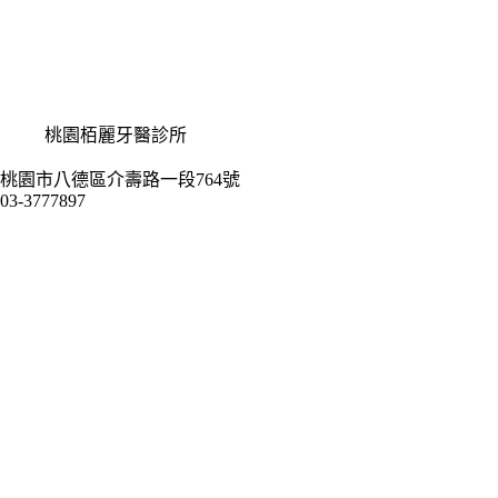
桃園栢麗牙醫診所
桃園市八德區介壽路一段764號
03-3777897