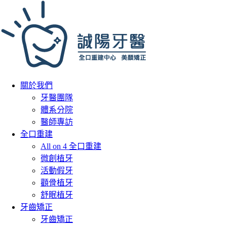
關於我們
牙醫團隊
體系分院
醫師專訪
全口重建
All on 4 全口重建
微創植牙
活動假牙
顴骨植牙
舒眠植牙
牙齒矯正
牙齒矯正