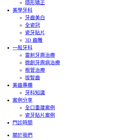
隱形矯正
美學牙科
牙齒美白
全瓷冠
瓷牙貼片
3D 齒雕
一般牙科
雷射牙周治療
微創牙周病治療
根管治療
拔智齒
美齒專欄
牙科知識
案例分享
全口重建案例
瓷牙貼片案例
門診時間
關於我們