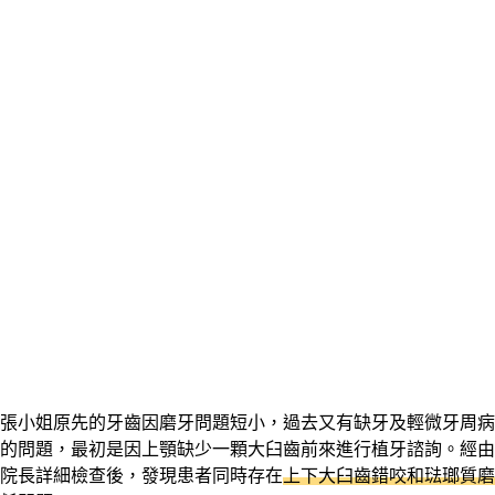
張小姐原先的牙齒因磨牙問題短小，過去又有缺牙及輕微牙周病
的問題，最初是因上顎缺少一顆大臼齒前來進行植牙諮詢。經由
院長詳細檢查後，發現患者同時存在
上下大臼齒錯咬和琺瑯質磨