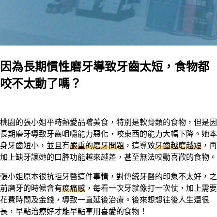
因為長期慣性磨牙導致牙齒太短，食物都
咬不太動了嗎？
桃園的張小姐平時熱愛品嚐美食，特別是軟骨類的食物，但是因
長期磨牙導致牙齒咀嚼能力惡化，咬東西的能力大幅下降。她本
身牙齒短小，並且有
嚴重的磨牙問題
，這導致
牙齒越磨越短
，再
加上缺牙讓她的口腔功能越來越差，甚至無法咬動喜歡的食物。
張小姐原本很抗拒牙醫這件事情，對傳統牙醫的印象不太好，之
前磨牙的時候會有
痠痛感
，每看一次牙就像打一次仗，加上需要
花費時間及金錢，導致一直延後治療。後來想想往後人生還很
長，早點治療好才能早點享用喜愛的食物！