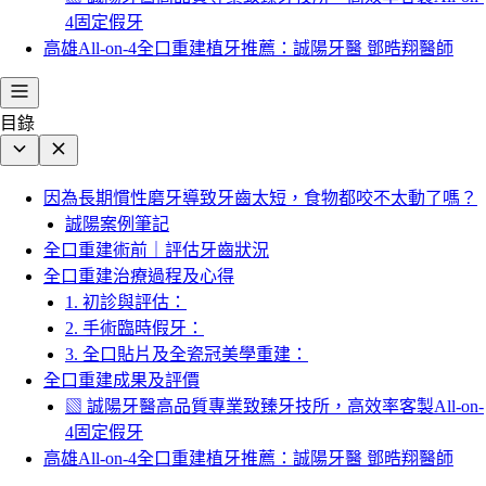
4固定假牙
高雄All-on-4全口重建植牙推薦：誠陽牙醫 鄧晧翔醫師
目錄
因為長期慣性磨牙導致牙齒太短，食物都咬不太動了嗎？
誠陽案例筆記
全口重建術前｜評估牙齒狀況
全口重建治療過程及心得
1. 初診與評估：
2. 手術臨時假牙：
3. 全口貼片及全瓷冠美學重建：
全口重建成果及評價
▧ 誠陽牙醫高品質專業致臻牙技所，高效率客製All-on-
4固定假牙
高雄All-on-4全口重建植牙推薦：誠陽牙醫 鄧晧翔醫師