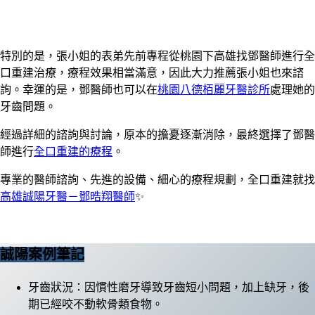
特別的是，張小姐的表弟先前專程從桃園下高雄找鄧醫師進行全
口重建治療，療程效果相當滿意，因此大力推薦張小姐也來諮
詢。幸運的是，鄧醫師也可以在
桃園八德栢麗牙醫診所
處理她的
牙齒問題。
經過詳細的諮詢與討論，原本的擔憂逐漸消除，最終選擇了鄧醫
師進行
全口重建的療程
。
專業的醫師諮詢、先進的設備、細心的療程規劃，全口重建就找
高雄誠陽牙醫－鄧晧翔醫師
✨
誠陽案例筆記
牙齒狀況：因慣性磨牙導致牙齒短小問題，加上缺牙，後
期已經咬不動軟骨類食物。