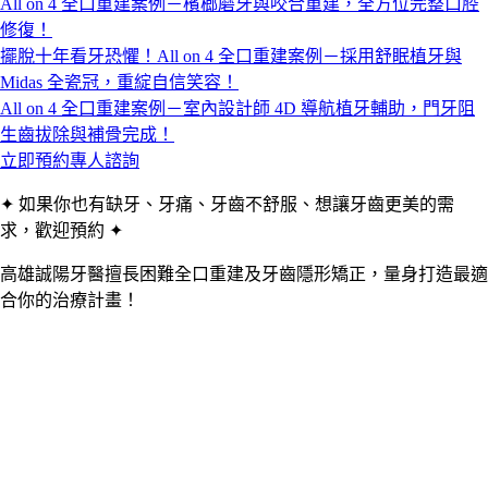
All on 4 全口重建案例－檳榔磨牙與咬合重建，全方位完整口腔
修復！
擺脫十年看牙恐懼！All on 4 全口重建案例－採用舒眠植牙與
Midas 全瓷冠，重綻自信笑容！
All on 4 全口重建案例－室內設計師 4D 導航植牙輔助，門牙阻
生齒拔除與補骨完成！
立即預約專人諮詢
✦ 如果你也有缺牙、牙痛、牙齒不舒服、想讓牙齒更美的需
求，歡迎預約 ✦
高雄誠陽牙醫擅長困難全口重建及牙齒隱形矯正，量身打造最適
合你的治療計畫！