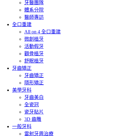
牙醫團隊
體系分院
醫師專訪
全口重建
All on 4 全口重建
微創植牙
活動假牙
顴骨植牙
舒眠植牙
牙齒矯正
牙齒矯正
隱形矯正
美學牙科
牙齒美白
全瓷冠
瓷牙貼片
3D 齒雕
一般牙科
雷射牙周治療