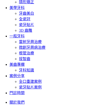
隱形矯正
美學牙科
牙齒美白
全瓷冠
瓷牙貼片
3D 齒雕
一般牙科
雷射牙周治療
微創牙周病治療
根管治療
拔智齒
美齒專欄
牙科知識
案例分享
全口重建案例
瓷牙貼片案例
門診時間
關於我們