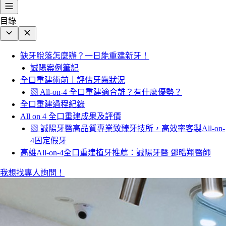
目錄
缺牙脫落怎麼辦？一日能重建新牙！
誠陽案例筆記
全口重建術前｜評估牙齒狀況
▧ All-on-4 全口重建適合誰？有什麼優勢？
全口重建過程紀錄
All on 4 全口重建成果及評價
▧ 誠陽牙醫高品質專業致臻牙技所，高效率客製All-on-
4固定假牙
高雄All-on-4全口重建植牙推薦：誠陽牙醫 鄧晧翔醫師
我想找專人詢問！