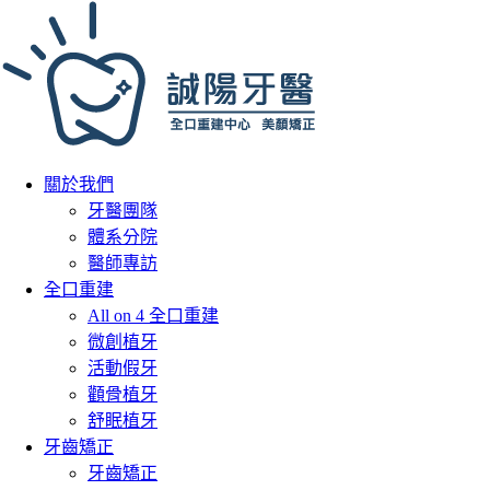
關於我們
牙醫團隊
體系分院
醫師專訪
全口重建
All on 4 全口重建
微創植牙
活動假牙
顴骨植牙
舒眠植牙
牙齒矯正
牙齒矯正