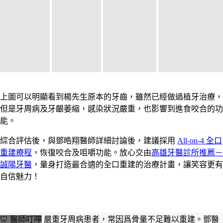
上圖可以明顯看到楊先生原本的牙齒，雖然已經做過植牙治療，
但是牙周病及牙齦萎縮，感染狀況嚴重，也影響到進食咬合的功
能。
綜合評估後，與鄧晧翔醫師詳細討論後，建議採用
All-on-4 全口
重建療程
，恢復咬合及咀嚼功能。放心交由
高雄牙醫診所推薦－
誠陽牙醫
，量身打造最合適的全口重建的治療計畫，讓笑容更有
自信魅力！
🦷 醫師叮嚀
嚴重牙周病患者，常因爲骨量不足難以重建。鄧醫