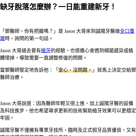
缺牙脫落怎麼辦？一日能重建新牙！
「鄧醫師，你有把握嗎？」是 Jason 大哥來到誠陽牙醫做
全口重
建
時，詢問的第一句話。
Jason 大哥過去曾有
植牙
的經驗，也很擔心會遇到細菌感染或植
體壞掉，導致需要一直調整修復的問題。
當鄧醫師堅定地告訴他：「
安心，沒問題。
」就馬上決定交給鄧
醫師治療。
Jason 大哥說道：因為醫師年輕又很上進，加上誠陽牙醫的設備
及科技進步，他也希望尋求更新的技術幫助植牙效果可以更穩定
牢固。
誠陽牙醫不僅擁有專業牙技所，臨時及正式假牙品質優良，又有