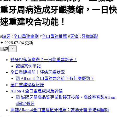
重牙周病造成牙齦萎縮，一日快
速重建咬合功能！
#
缺牙
#
全口重建案例
#
全口重建推薦
#
牙痛
#
牙齒斷裂
✦ 2026-07-04 更新
目錄
缺牙脫落怎麼辦？一日能重建新牙！
誠陽案例筆記
全口重建術前｜評估牙齒狀況
▧ All-on-4 全口重建適合誰？有什麼優勢？
全口重建過程紀錄
All on 4 全口重建成果及評價
▧ 誠陽牙醫高品質專業致臻牙技所，高效率客製All-on-
4固定假牙
高雄All-on-4全口重建植牙推薦：誠陽牙醫 鄧晧翔醫師