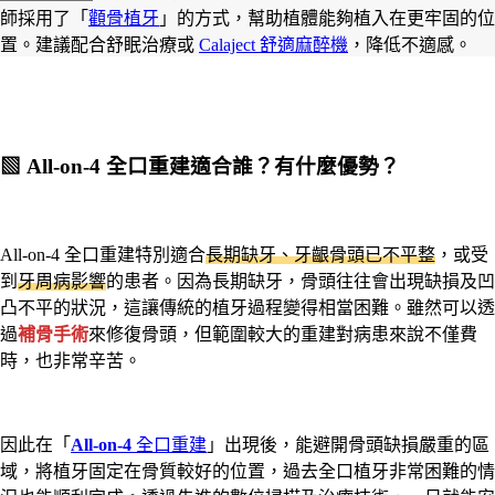
師採用了「
顴骨植牙
」的方式，幫助植體能夠植入在更牢固的位
置。建議配合舒眠治療或
Calaject 舒適麻醉機
，降低不適感。
▧
All-on-4 全口重建適合誰？有什麼優勢？
All-on-4 全口重建特別適合
長期缺牙、牙齦骨頭已不平整
，或受
到
牙周病影響
的患者。因為長期缺牙，骨頭往往會出現缺損及凹
凸不平的狀況，這讓傳統的植牙過程變得相當困難。雖然可以透
過
補骨手術
來修復骨頭，但範圍較大的重建對病患來說不僅費
時，也非常辛苦。
因此在「
All-on-4
全口重建
」出現後，能避開骨頭缺損嚴重的區
域，將植牙固定在骨質較好的位置，過去全口植牙非常困難的情