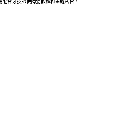
掃機配合牙技師使陶瓷嵌體和患處密合。