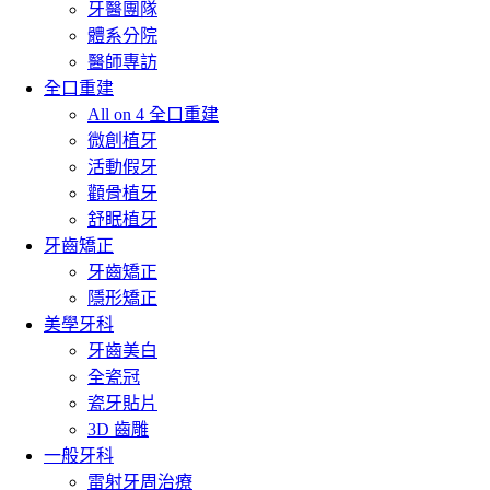
牙醫團隊
體系分院
醫師專訪
全口重建
All on 4 全口重建
微創植牙
活動假牙
顴骨植牙
舒眠植牙
牙齒矯正
牙齒矯正
隱形矯正
美學牙科
牙齒美白
全瓷冠
瓷牙貼片
3D 齒雕
一般牙科
雷射牙周治療