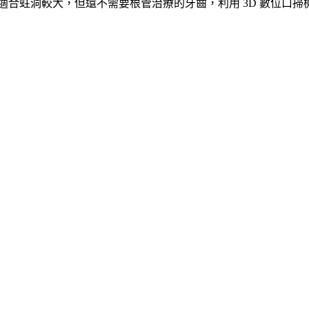
！適合蛀洞較大，但還不需要根管治療的牙齒，利用 3D 數位口