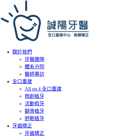
關於我們
牙醫團隊
體系分院
醫師專訪
全口重建
All on 4 全口重建
微創植牙
活動假牙
顴骨植牙
舒眠植牙
牙齒矯正
牙齒矯正