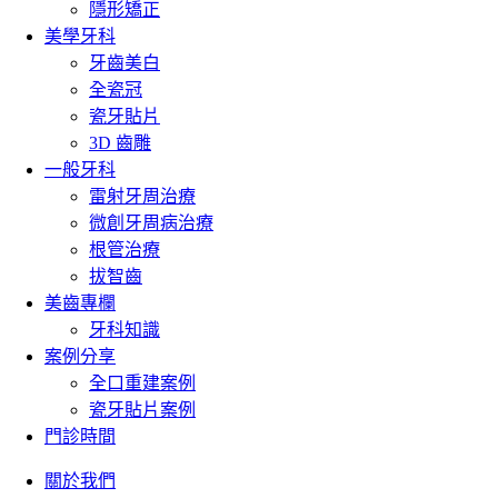
隱形矯正
美學牙科
牙齒美白
全瓷冠
瓷牙貼片
3D 齒雕
一般牙科
雷射牙周治療
微創牙周病治療
根管治療
拔智齒
美齒專欄
牙科知識
案例分享
全口重建案例
瓷牙貼片案例
門診時間
關於我們