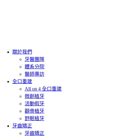
關於我們
牙醫團隊
體系分院
醫師專訪
全口重建
All on 4 全口重建
微創植牙
活動假牙
顴骨植牙
舒眠植牙
牙齒矯正
牙齒矯正