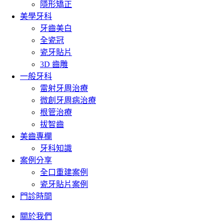
隱形矯正
美學牙科
牙齒美白
全瓷冠
瓷牙貼片
3D 齒雕
一般牙科
雷射牙周治療
微創牙周病治療
根管治療
拔智齒
美齒專欄
牙科知識
案例分享
全口重建案例
瓷牙貼片案例
門診時間
關於我們