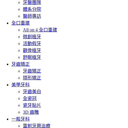
牙醫團隊
體系分院
醫師專訪
全口重建
All on 4 全口重建
微創植牙
活動假牙
顴骨植牙
舒眠植牙
牙齒矯正
牙齒矯正
隱形矯正
美學牙科
牙齒美白
全瓷冠
瓷牙貼片
3D 齒雕
一般牙科
雷射牙周治療