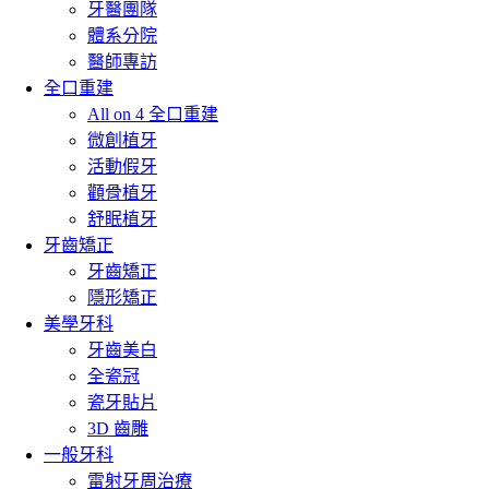
牙醫團隊
體系分院
醫師專訪
全口重建
All on 4 全口重建
微創植牙
活動假牙
顴骨植牙
舒眠植牙
牙齒矯正
牙齒矯正
隱形矯正
美學牙科
牙齒美白
全瓷冠
瓷牙貼片
3D 齒雕
一般牙科
雷射牙周治療