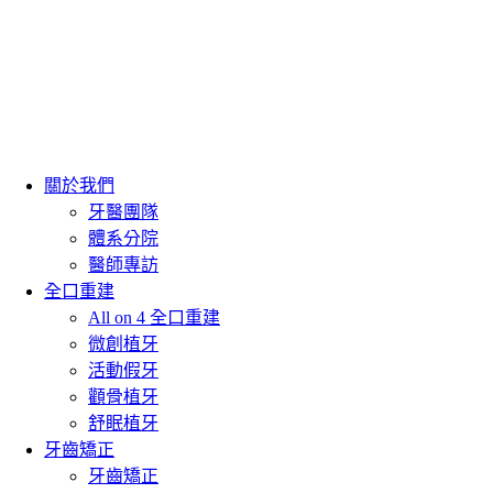
關於我們
牙醫團隊
體系分院
醫師專訪
全口重建
All on 4 全口重建
微創植牙
活動假牙
顴骨植牙
舒眠植牙
牙齒矯正
牙齒矯正