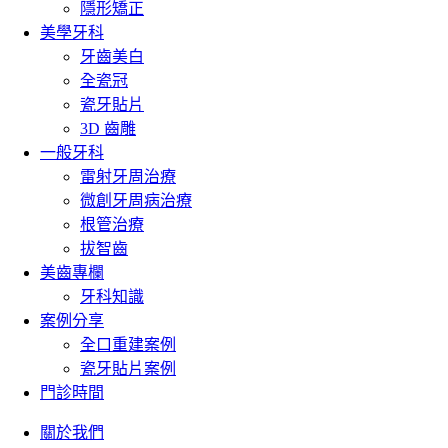
隱形矯正
美學牙科
牙齒美白
全瓷冠
瓷牙貼片
3D 齒雕
一般牙科
雷射牙周治療
微創牙周病治療
根管治療
拔智齒
美齒專欄
牙科知識
案例分享
全口重建案例
瓷牙貼片案例
門診時間
關於我們