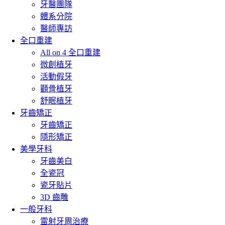
牙醫團隊
體系分院
醫師專訪
全口重建
All on 4 全口重建
微創植牙
活動假牙
顴骨植牙
舒眠植牙
牙齒矯正
牙齒矯正
隱形矯正
美學牙科
牙齒美白
全瓷冠
瓷牙貼片
3D 齒雕
一般牙科
雷射牙周治療