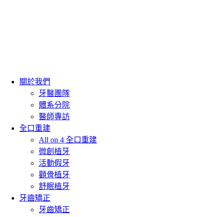
關於我們
牙醫團隊
體系分院
醫師專訪
全口重建
All on 4 全口重建
微創植牙
活動假牙
顴骨植牙
舒眠植牙
牙齒矯正
牙齒矯正