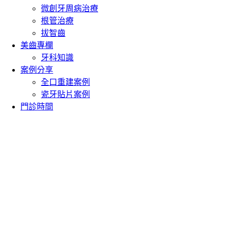
微創牙周病治療
根管治療
拔智齒
美齒專欄
牙科知識
案例分享
全口重建案例
瓷牙貼片案例
門診時間