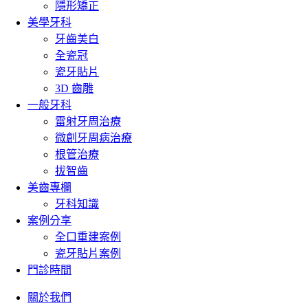
隱形矯正
美學牙科
牙齒美白
全瓷冠
瓷牙貼片
3D 齒雕
一般牙科
雷射牙周治療
微創牙周病治療
根管治療
拔智齒
美齒專欄
牙科知識
案例分享
全口重建案例
瓷牙貼片案例
門診時間
關於我們