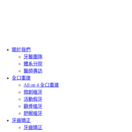
關於我們
牙醫團隊
體系分院
醫師專訪
全口重建
All on 4 全口重建
微創植牙
活動假牙
顴骨植牙
舒眠植牙
牙齒矯正
牙齒矯正