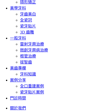
隱形矯正
美學牙科
牙齒美白
全瓷冠
瓷牙貼片
3D 齒雕
一般牙科
雷射牙周治療
微創牙周病治療
根管治療
拔智齒
美齒專欄
牙科知識
案例分享
全口重建案例
瓷牙貼片案例
門診時間
關於我們