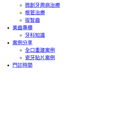
微創牙周病治療
根管治療
拔智齒
美齒專欄
牙科知識
案例分享
全口重建案例
瓷牙貼片案例
門診時間