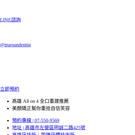
LINE諮詢
@truesundentist
立即預約
高雄 All on 4 全口重建推薦
美顏矯正幫你重拾自信笑容
預約專線 | 07-550-9569
地址 | 高雄市左營區明誠二路425號
高雄牙技所｜致臻牙體技術所