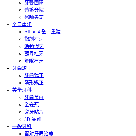
牙醫團隊
體系分院
醫師專訪
全口重建
All on 4 全口重建
微創植牙
活動假牙
顴骨植牙
舒眠植牙
牙齒矯正
牙齒矯正
隱形矯正
美學牙科
牙齒美白
全瓷冠
瓷牙貼片
3D 齒雕
一般牙科
雷射牙周治療