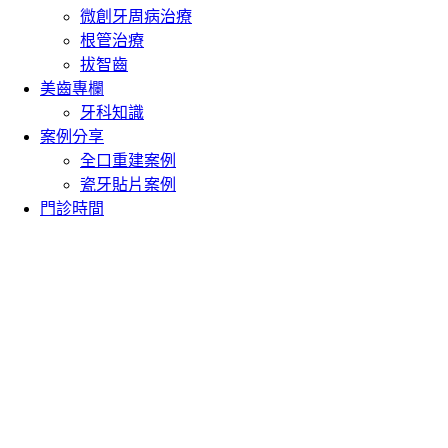
微創牙周病治療
根管治療
拔智齒
美齒專欄
牙科知識
案例分享
全口重建案例
瓷牙貼片案例
門診時間