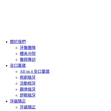
關於我們
牙醫團隊
體系分院
醫師專訪
全口重建
All on 4 全口重建
微創植牙
活動假牙
顴骨植牙
舒眠植牙
牙齒矯正
牙齒矯正