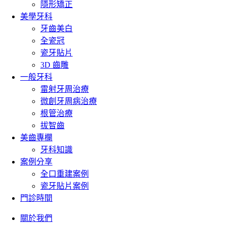
隱形矯正
美學牙科
牙齒美白
全瓷冠
瓷牙貼片
3D 齒雕
一般牙科
雷射牙周治療
微創牙周病治療
根管治療
拔智齒
美齒專欄
牙科知識
案例分享
全口重建案例
瓷牙貼片案例
門診時間
關於我們