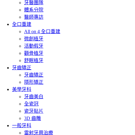
牙醫團隊
體系分院
醫師專訪
全口重建
All on 4 全口重建
微創植牙
活動假牙
顴骨植牙
舒眠植牙
牙齒矯正
牙齒矯正
隱形矯正
美學牙科
牙齒美白
全瓷冠
瓷牙貼片
3D 齒雕
一般牙科
雷射牙周治療