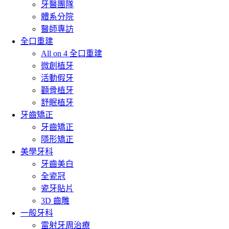
牙醫團隊
體系分院
醫師專訪
全口重建
All on 4 全口重建
微創植牙
活動假牙
顴骨植牙
舒眠植牙
牙齒矯正
牙齒矯正
隱形矯正
美學牙科
牙齒美白
全瓷冠
瓷牙貼片
3D 齒雕
一般牙科
雷射牙周治療