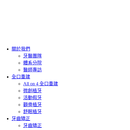
關於我們
牙醫團隊
體系分院
醫師專訪
全口重建
All on 4 全口重建
微創植牙
活動假牙
顴骨植牙
舒眠植牙
牙齒矯正
牙齒矯正