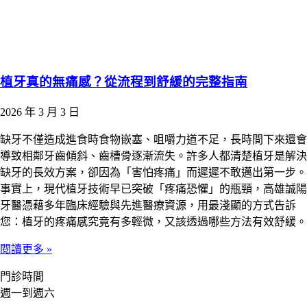
植牙真的無痛感？從流程到舒緩的完整指南
2026 年 3 月 3 日
缺牙不僅造成進食時食物嵌塞、咀嚼力道不足，長時間下來還會
導致相鄰牙齒傾斜、齒槽骨逐漸流失。許多人都清楚植牙是解決
缺牙的長效方案，卻因為「害怕疼痛」而遲遲不敢邁出第一步。
事實上，現代植牙技術早已突破「疼痛恐懼」的瓶頸，高雄誠陽
牙醫憑藉多年臨床經驗與先進醫療資源，用最淺顯的方式告訴
您：植牙的疼痛感究竟有多輕微，又該透過哪些方法有效舒緩。
閱讀更多 »
門診時間
週一到週六