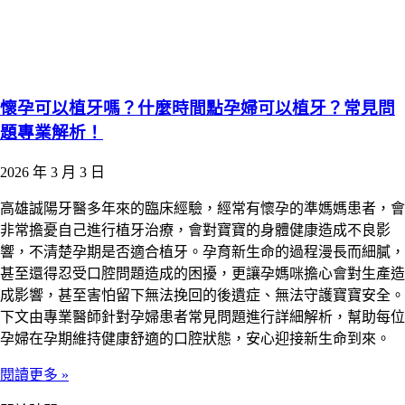
懷孕可以植牙嗎？什麼時間點孕婦可以植牙？常見問
題專業解析！
2026 年 3 月 3 日
高雄誠陽牙醫多年來的臨床經驗，經常有懷孕的準媽媽患者，會
非常擔憂自己進行植牙治療，會對寶寶的身體健康造成不良影
響，不清楚孕期是否適合植牙。孕育新生命的過程漫長而細膩，
甚至還得忍受口腔問題造成的困擾，更讓孕媽咪擔心會對生產造
成影響，甚至害怕留下無法挽回的後遺症、無法守護寶寶安全。
下文由專業醫師針對孕婦患者常見問題進行詳細解析，幫助每位
孕婦在孕期維持健康舒適的口腔狀態，安心迎接新生命到來。
閱讀更多 »