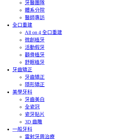
牙醫團隊
體系分院
醫師專訪
全口重建
All on 4 全口重建
微創植牙
活動假牙
顴骨植牙
舒眠植牙
牙齒矯正
牙齒矯正
隱形矯正
美學牙科
牙齒美白
全瓷冠
瓷牙貼片
3D 齒雕
一般牙科
雷射牙周治療