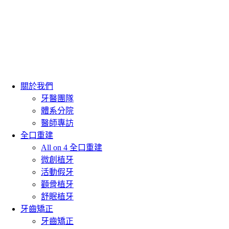
關於我們
牙醫團隊
體系分院
醫師專訪
全口重建
All on 4 全口重建
微創植牙
活動假牙
顴骨植牙
舒眠植牙
牙齒矯正
牙齒矯正